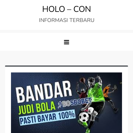
Skip
HOLO – CON
to
INFORMASI TERBARU
content