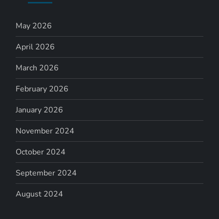
May 2026
April 2026
March 2026
February 2026
January 2026
November 2024
October 2024
September 2024
August 2024