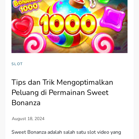
SLOT
Tips dan Trik Mengoptimalkan
Peluang di Permainan Sweet
Bonanza
Sweet Bonanza adalah salah satu slot video yang