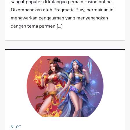
sangat populer di kalangan pemain casino online.
Dikembangkan oleh Pragmatic Play, permainan ini
menawarkan pengalaman yang menyenangkan
dengan tema permen […]
SLOT