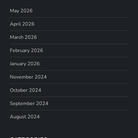
May 2026
April 2026
March 2026
February 2026
January 2026
November 2024
October 2024
September 2024
August 2024