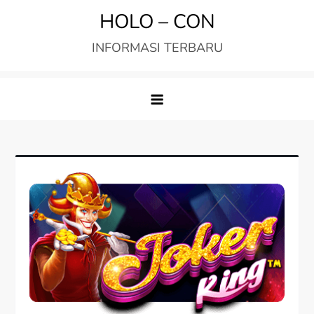
Skip
HOLO – CON
to
INFORMASI TERBARU
content