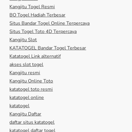
Kangjitu Togel Resmi
BO Togel Hadiah Terbesar
Situs Bandar Togel Online Terpercaya
Situs Togel Toto 4D Terpercaya
Kangjitu Slot
KATATOGEL Bandar Togel Terbesar
Katatogel Link alternatif
akses slot togel
Kangjitu resmi
Kangjitu Online Toto
katatogel toto resmi
katatogel online
katatogel
Kangjitu Daftar
daftar situs katatogel
katatogel daftar togel