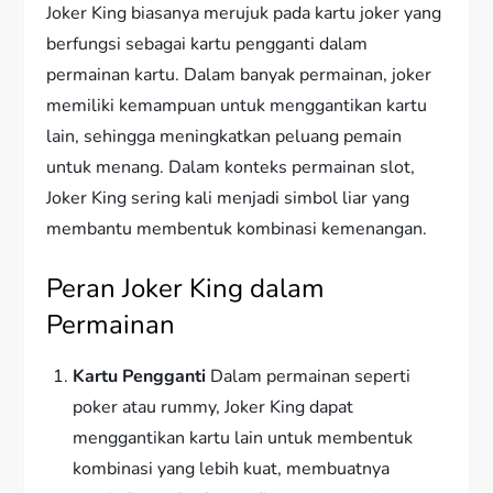
Joker King biasanya merujuk pada kartu joker yang
berfungsi sebagai kartu pengganti dalam
permainan kartu. Dalam banyak permainan, joker
memiliki kemampuan untuk menggantikan kartu
lain, sehingga meningkatkan peluang pemain
untuk menang. Dalam konteks permainan slot,
Joker King sering kali menjadi simbol liar yang
membantu membentuk kombinasi kemenangan.
Peran Joker King dalam
Permainan
Kartu Pengganti
Dalam permainan seperti
poker atau rummy, Joker King dapat
menggantikan kartu lain untuk membentuk
kombinasi yang lebih kuat, membuatnya