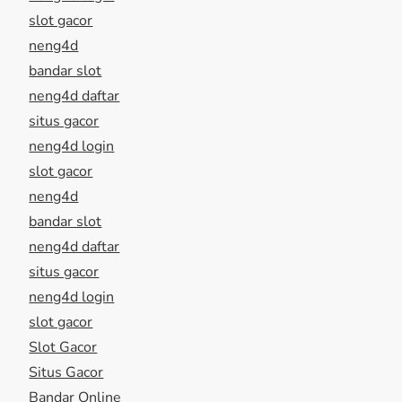
slot gacor
neng4d
bandar slot
neng4d daftar
situs gacor
neng4d login
slot gacor
neng4d
bandar slot
neng4d daftar
situs gacor
neng4d login
slot gacor
Slot Gacor
Situs Gacor
Bandar Online