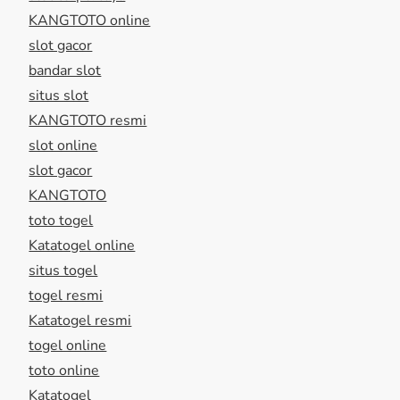
KANGTOTO online
slot gacor
bandar slot
situs slot
KANGTOTO resmi
slot online
slot gacor
KANGTOTO
toto togel
Katatogel online
situs togel
togel resmi
Katatogel resmi
togel online
toto online
Katatogel