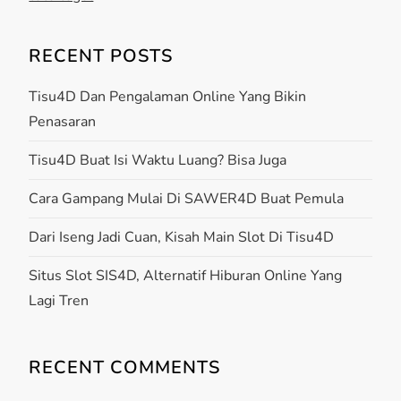
RECENT POSTS
Tisu4D Dan Pengalaman Online Yang Bikin
Penasaran
Tisu4D Buat Isi Waktu Luang? Bisa Juga
Cara Gampang Mulai Di SAWER4D Buat Pemula
Dari Iseng Jadi Cuan, Kisah Main Slot Di Tisu4D
Situs Slot SIS4D, Alternatif Hiburan Online Yang
Lagi Tren
RECENT COMMENTS