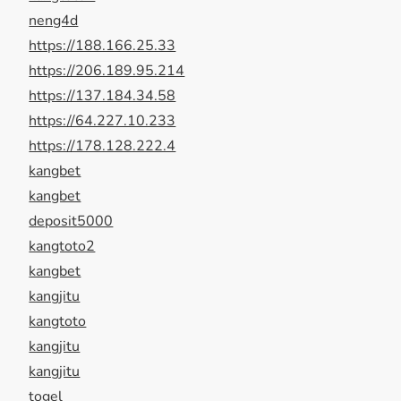
o
neng4d
n
https://188.166.25.33
https://206.189.95.214
https://137.184.34.58
https://64.227.10.233
https://178.128.222.4
kangbet
kangbet
deposit5000
kangtoto2
kangbet
kangjitu
kangtoto
kangjitu
kangjitu
togel