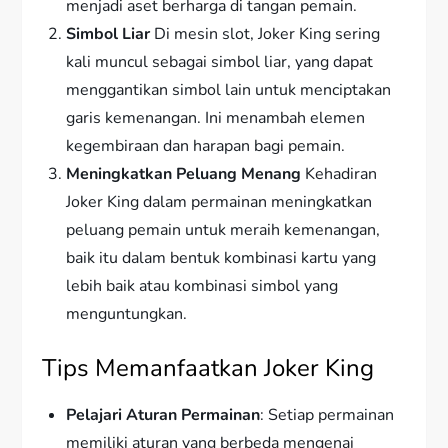
menjadi aset berharga di tangan pemain.
Simbol Liar
Di mesin slot, Joker King sering
kali muncul sebagai simbol liar, yang dapat
menggantikan simbol lain untuk menciptakan
garis kemenangan. Ini menambah elemen
kegembiraan dan harapan bagi pemain.
Meningkatkan Peluang Menang
Kehadiran
Joker King dalam permainan meningkatkan
peluang pemain untuk meraih kemenangan,
baik itu dalam bentuk kombinasi kartu yang
lebih baik atau kombinasi simbol yang
menguntungkan.
Tips Memanfaatkan Joker King
Pelajari Aturan Permainan
: Setiap permainan
memiliki aturan yang berbeda mengenai