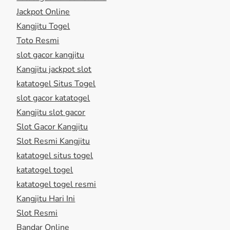
Jackpot Online
Kangjitu Togel
Toto Resmi
slot gacor kangjitu
Kangjitu jackpot slot
katatogel Situs Togel
slot gacor katatogel
Kangjitu slot gacor
Slot Gacor Kangjitu
Slot Resmi Kangjitu
katatogel situs togel
katatogel togel
katatogel togel resmi
Kangjitu Hari Ini
Slot Resmi
Bandar Online