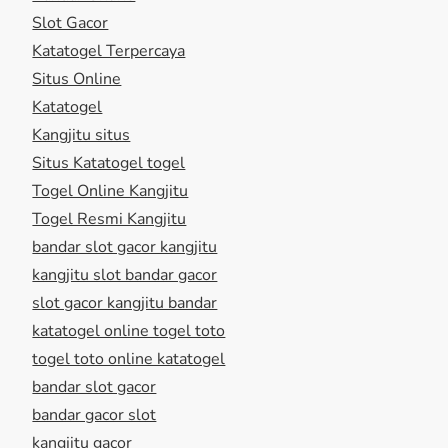
Slot Gacor
Katatogel Terpercaya
Situs Online
Katatogel
Kangjitu situs
Situs Katatogel togel
Togel Online Kangjitu
Togel Resmi Kangjitu
bandar slot gacor kangjitu
kangjitu slot bandar gacor
slot gacor kangjitu bandar
katatogel online togel toto
togel toto online katatogel
bandar slot gacor
bandar gacor slot
kangjitu gacor