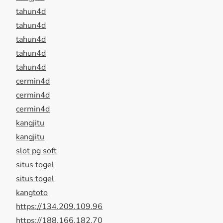
tahun4d
tahun4d
tahun4d
tahun4d
tahun4d
cermin4d
cermin4d
cermin4d
kangjitu
kangjitu
slot pg soft
situs togel
situs togel
kangtoto
https://134.209.109.96
https://188.166.182.70