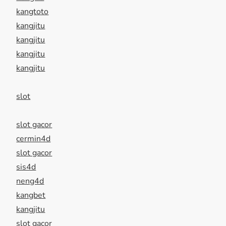
kangtoto
kangjitu
kangjitu
kangjitu
kangjitu
slot
slot gacor
cermin4d
slot gacor
sis4d
neng4d
kangbet
kangjitu
slot gacor