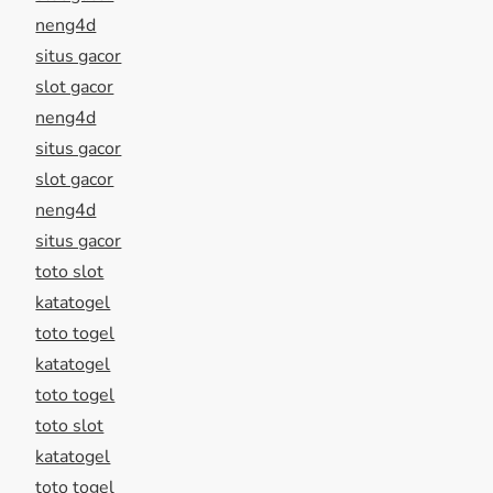
neng4d
situs gacor
slot gacor
neng4d
situs gacor
slot gacor
neng4d
situs gacor
toto slot
katatogel
toto togel
katatogel
toto togel
toto slot
katatogel
toto togel