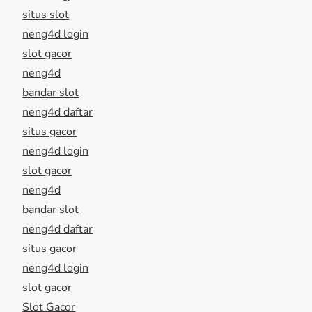
situs slot
neng4d login
slot gacor
neng4d
bandar slot
neng4d daftar
situs gacor
neng4d login
slot gacor
neng4d
bandar slot
neng4d daftar
situs gacor
neng4d login
slot gacor
Slot Gacor