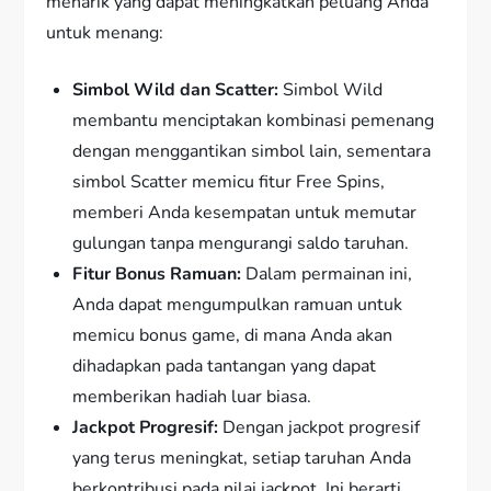
menarik yang dapat meningkatkan peluang Anda
untuk menang:
Simbol Wild dan Scatter:
Simbol Wild
membantu menciptakan kombinasi pemenang
dengan menggantikan simbol lain, sementara
simbol Scatter memicu fitur Free Spins,
memberi Anda kesempatan untuk memutar
gulungan tanpa mengurangi saldo taruhan.
Fitur Bonus Ramuan:
Dalam permainan ini,
Anda dapat mengumpulkan ramuan untuk
memicu bonus game, di mana Anda akan
dihadapkan pada tantangan yang dapat
memberikan hadiah luar biasa.
Jackpot Progresif:
Dengan jackpot progresif
yang terus meningkat, setiap taruhan Anda
berkontribusi pada nilai jackpot. Ini berarti