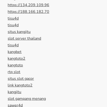
https://134.209.109.96
https://188.166.182.70
tisu4d
tisu4d
situs kangjitu
slot server thailand
tisu4d
kangbet
kangtoto2
kangtoto
rtp slot
situs slot gacor
link kangtoto2
kangjitu
slot gampang menang
sawer4d