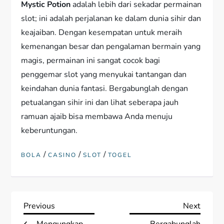
Mystic Potion
adalah lebih dari sekadar permainan
slot; ini adalah perjalanan ke dalam dunia sihir dan
keajaiban. Dengan kesempatan untuk meraih
kemenangan besar dan pengalaman bermain yang
magis, permainan ini sangat cocok bagi
penggemar slot yang menyukai tantangan dan
keindahan dunia fantasi. Bergabunglah dengan
petualangan sihir ini dan lihat seberapa jauh
ramuan ajaib bisa membawa Anda menuju
keberuntungan.
/
/
/
BOLA
CASINO
SLOT
TOGEL
P
Previous
Next
Previous
Next
Post
Post
Mengungkap
Bergabunglah