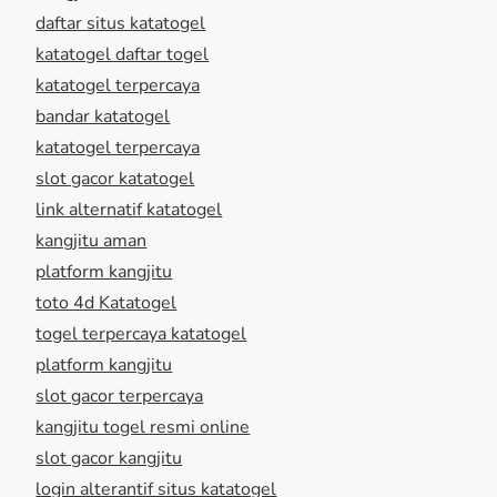
daftar situs katatogel
katatogel daftar togel
katatogel terpercaya
bandar katatogel
katatogel terpercaya
slot gacor katatogel
link alternatif katatogel
kangjitu aman
platform kangjitu
toto 4d Katatogel
togel terpercaya katatogel
platform kangjitu
slot gacor terpercaya
kangjitu togel resmi online
slot gacor kangjitu
login alterantif situs katatogel