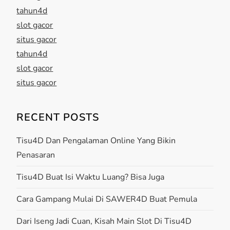
tahun4d
slot gacor
situs gacor
tahun4d
slot gacor
situs gacor
RECENT POSTS
Tisu4D Dan Pengalaman Online Yang Bikin
Penasaran
Tisu4D Buat Isi Waktu Luang? Bisa Juga
Cara Gampang Mulai Di SAWER4D Buat Pemula
Dari Iseng Jadi Cuan, Kisah Main Slot Di Tisu4D