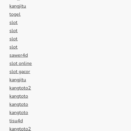
kangjitu
togel
slot
slot
slot
slot
sawer4d
slot online
slot gacor
kangjitu
kangtoto2
kangtoto
kangtoto
kangtoto
tisu4d
kangtoto2