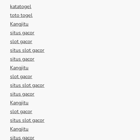
katatogel
toto togel
Kangjitu
situs gacor
slot gacor
situs slot gacor
situs gacor
Kangjitu
slot gacor
situs slot gacor
situs gacor
Kangjitu
slot gacor
situs slot gacor
Kangjitu
situs gacor