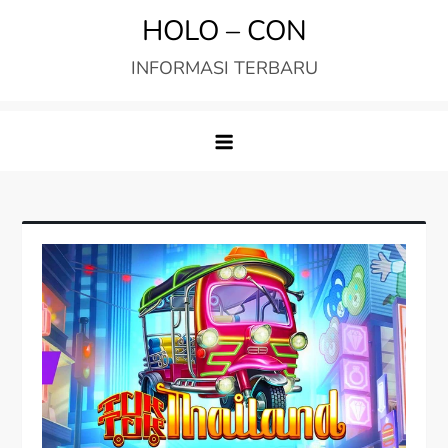
Skip
HOLO – CON
to
INFORMASI TERBARU
content