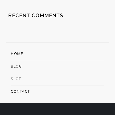
RECENT COMMENTS
HOME
BLOG
SLOT
CONTACT