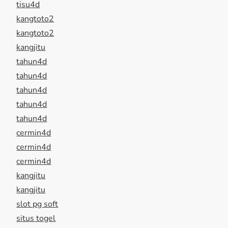
tisu4d
kangtoto2
kangtoto2
kangjitu
tahun4d
tahun4d
tahun4d
tahun4d
tahun4d
cermin4d
cermin4d
cermin4d
kangjitu
kangjitu
slot pg soft
situs togel