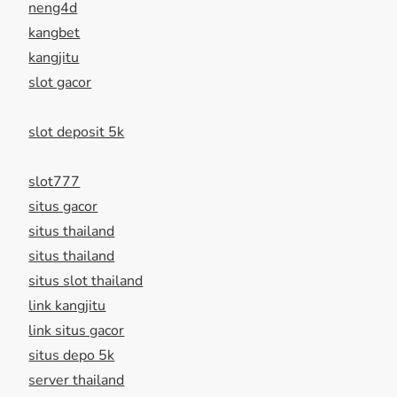
neng4d
kangbet
kangjitu
slot gacor
slot deposit 5k
slot777
situs gacor
situs thailand
situs thailand
situs slot thailand
link kangjitu
link situs gacor
situs depo 5k
server thailand