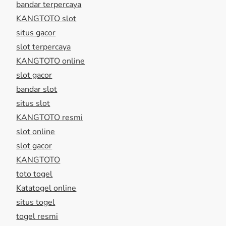
bandar terpercaya
KANGTOTO slot
situs gacor
slot terpercaya
KANGTOTO online
slot gacor
bandar slot
situs slot
KANGTOTO resmi
slot online
slot gacor
KANGTOTO
toto togel
Katatogel online
situs togel
togel resmi