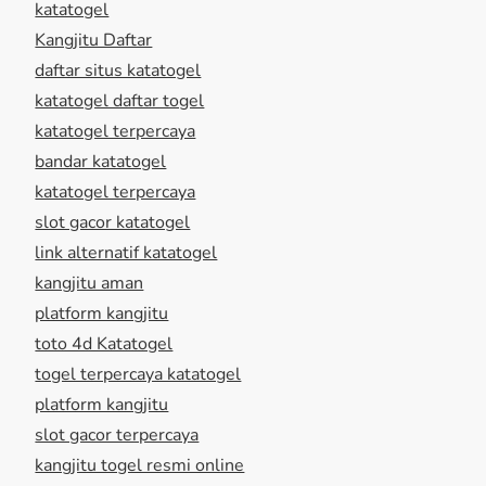
katatogel
Kangjitu Daftar
daftar situs katatogel
katatogel daftar togel
katatogel terpercaya
bandar katatogel
katatogel terpercaya
slot gacor katatogel
link alternatif katatogel
kangjitu aman
platform kangjitu
toto 4d Katatogel
togel terpercaya katatogel
platform kangjitu
slot gacor terpercaya
kangjitu togel resmi online