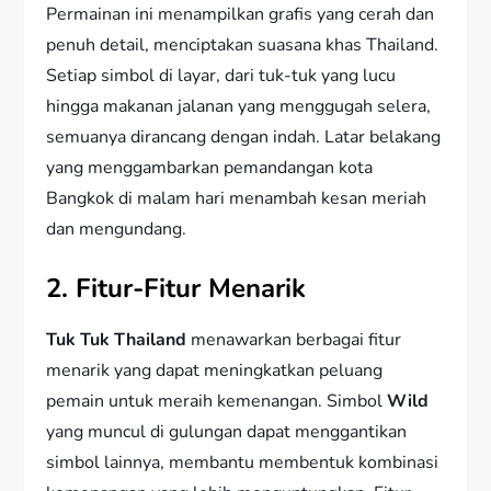
Permainan ini menampilkan grafis yang cerah dan
penuh detail, menciptakan suasana khas Thailand.
Setiap simbol di layar, dari tuk-tuk yang lucu
hingga makanan jalanan yang menggugah selera,
semuanya dirancang dengan indah. Latar belakang
yang menggambarkan pemandangan kota
Bangkok di malam hari menambah kesan meriah
dan mengundang.
2. Fitur-Fitur Menarik
Tuk Tuk Thailand
menawarkan berbagai fitur
menarik yang dapat meningkatkan peluang
pemain untuk meraih kemenangan. Simbol
Wild
yang muncul di gulungan dapat menggantikan
simbol lainnya, membantu membentuk kombinasi