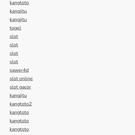
kangtoto
kangjitu
kangjitu
togel
slot
slot
slot
slot
sawer4d
slot online
slot gacor
kangjitu
kangtoto2
kangtoto
kangtoto
kangtoto