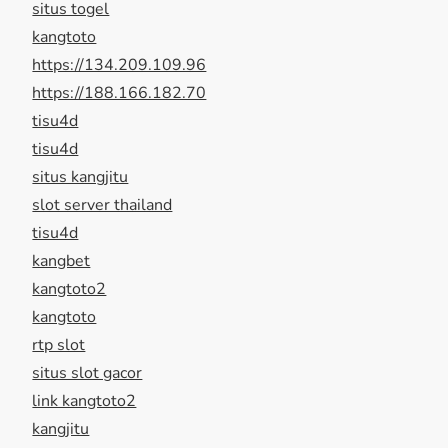
situs togel
kangtoto
https://134.209.109.96
https://188.166.182.70
tisu4d
tisu4d
situs kangjitu
slot server thailand
tisu4d
kangbet
kangtoto2
kangtoto
rtp slot
situs slot gacor
link kangtoto2
kangjitu