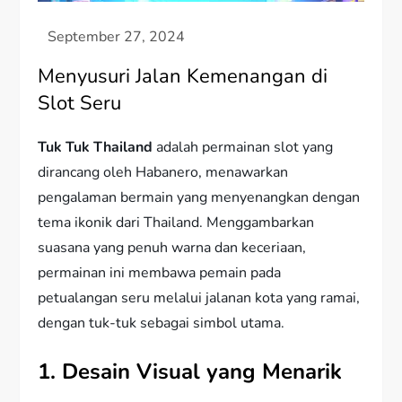
Menyusuri Jalan Kemenangan di
Slot Seru
Tuk Tuk Thailand
adalah permainan slot yang
dirancang oleh Habanero, menawarkan
pengalaman bermain yang menyenangkan dengan
tema ikonik dari Thailand. Menggambarkan
suasana yang penuh warna dan keceriaan,
permainan ini membawa pemain pada
petualangan seru melalui jalanan kota yang ramai,
dengan tuk-tuk sebagai simbol utama.
1. Desain Visual yang Menarik