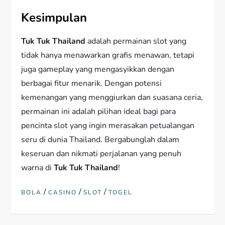
Kesimpulan
Tuk Tuk Thailand
adalah permainan slot yang
tidak hanya menawarkan grafis menawan, tetapi
juga gameplay yang mengasyikkan dengan
berbagai fitur menarik. Dengan potensi
kemenangan yang menggiurkan dan suasana ceria,
permainan ini adalah pilihan ideal bagi para
pencinta slot yang ingin merasakan petualangan
seru di dunia Thailand. Bergabunglah dalam
keseruan dan nikmati perjalanan yang penuh
warna di
Tuk Tuk Thailand
!
/
/
/
BOLA
CASINO
SLOT
TOGEL