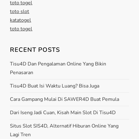
toto togel
toto slot
katatogel
toto togel
RECENT POSTS
Tisu4D Dan Pengalaman Online Yang Bikin
Penasaran
Tisu4D Buat Isi Waktu Luang? Bisa Juga
Cara Gampang Mulai Di SAWER4D Buat Pemula
Dari Iseng Jadi Cuan, Kisah Main Slot Di Tisu4D
Situs Slot SIS4D, Alternatif Hiburan Online Yang
Lagi Tren