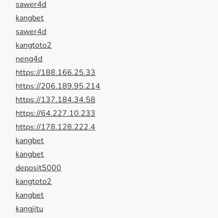
a
sawer4d
kangbet
t
sawer4d
kangtoto2
i
neng4d
o
https://188.166.25.33
https://206.189.95.214
n
https://137.184.34.58
https://64.227.10.233
https://178.128.222.4
kangbet
kangbet
deposit5000
kangtoto2
kangbet
kangjitu