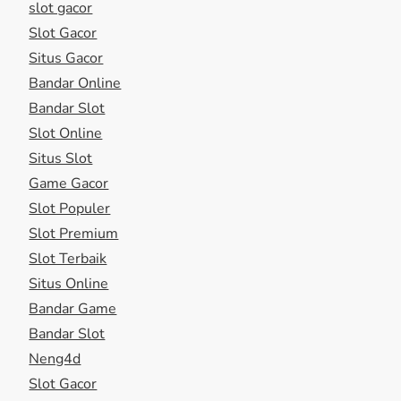
slot gacor
Slot Gacor
Situs Gacor
Bandar Online
Bandar Slot
Slot Online
Situs Slot
Game Gacor
Slot Populer
Slot Premium
Slot Terbaik
Situs Online
Bandar Game
Bandar Slot
Neng4d
Slot Gacor