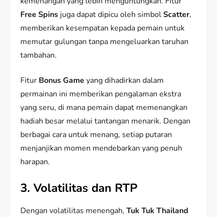
kemenangan yang lebih menguntungkan. Fitur
Free Spins
juga dapat dipicu oleh simbol
Scatter
,
memberikan kesempatan kepada pemain untuk
memutar gulungan tanpa mengeluarkan taruhan
tambahan.
Fitur
Bonus Game
yang dihadirkan dalam
permainan ini memberikan pengalaman ekstra
yang seru, di mana pemain dapat memenangkan
hadiah besar melalui tantangan menarik. Dengan
berbagai cara untuk menang, setiap putaran
menjanjikan momen mendebarkan yang penuh
harapan.
3. Volatilitas dan RTP
Dengan volatilitas menengah,
Tuk Tuk Thailand