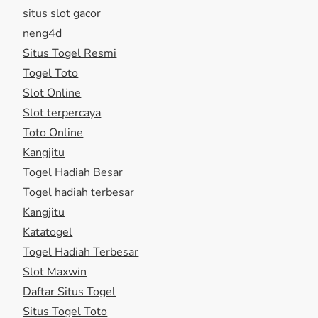
situs slot gacor
neng4d
Situs Togel Resmi
Togel Toto
Slot Online
Slot terpercaya
Toto Online
Kangjitu
Togel Hadiah Besar
Togel hadiah terbesar
Kangjitu
Katatogel
Togel Hadiah Terbesar
Slot Maxwin
Daftar Situs Togel
Situs Togel Toto