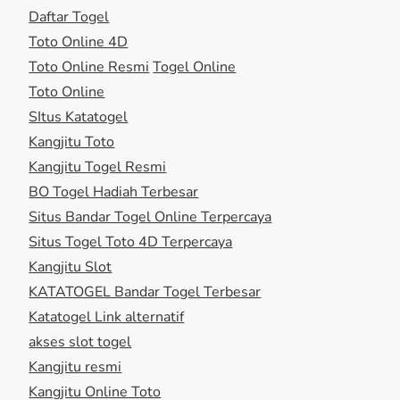
Daftar Togel
Toto Online 4D
Toto Online Resmi
Togel Online
Toto Online
SItus Katatogel
Kangjitu Toto
Kangjitu Togel Resmi
BO Togel Hadiah Terbesar
Situs Bandar Togel Online Terpercaya
Situs Togel Toto 4D Terpercaya
Kangjitu Slot
KATATOGEL Bandar Togel Terbesar
Katatogel Link alternatif
akses slot togel
Kangjitu resmi
Kangjitu Online Toto