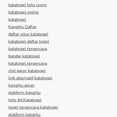
katatogel toto resmi
katatogel online
katatogel
Kangjitu Daftar
daftar situs katatogel
katatogel daftar togel
katatogel terpercaya
bandar katatogel
katatogel terpercaya
slot gacor katatogel
link alternatif katatogel
kangjitu aman
platform kangjitu
toto 4d Katatogel
togel terpercaya katatogel
platform kangjitu