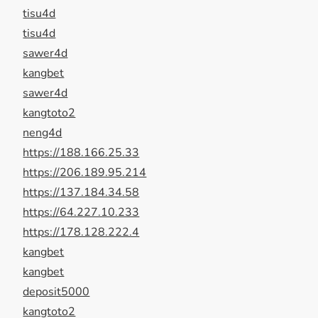
i
tisu4d
tisu4d
g
sawer4d
a
kangbet
sawer4d
t
kangtoto2
neng4d
i
https://188.166.25.33
o
https://206.189.95.214
https://137.184.34.58
n
https://64.227.10.233
https://178.128.222.4
kangbet
kangbet
deposit5000
kangtoto2