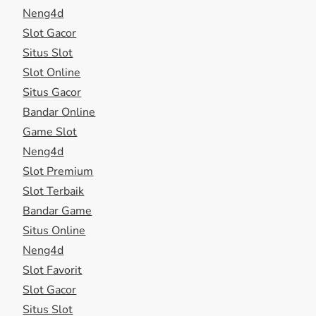
Neng4d
Slot Gacor
Situs Slot
Slot Online
Situs Gacor
Bandar Online
Game Slot
Neng4d
Slot Premium
Slot Terbaik
Bandar Game
Situs Online
Neng4d
Slot Favorit
Slot Gacor
Situs Slot