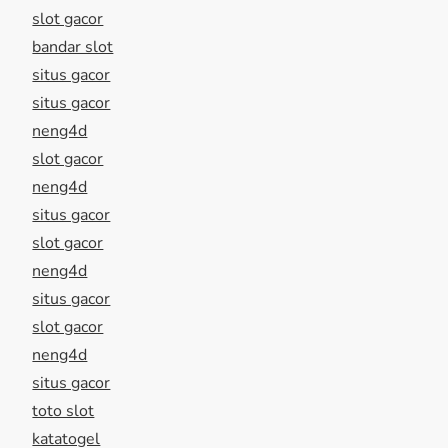
slot gacor
bandar slot
situs gacor
situs gacor
neng4d
slot gacor
neng4d
situs gacor
slot gacor
neng4d
situs gacor
slot gacor
neng4d
situs gacor
toto slot
katatogel