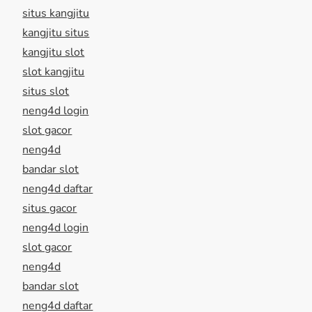
situs kangjitu
kangjitu situs
kangjitu slot
slot kangjitu
situs slot
neng4d login
slot gacor
neng4d
bandar slot
neng4d daftar
situs gacor
neng4d login
slot gacor
neng4d
bandar slot
neng4d daftar