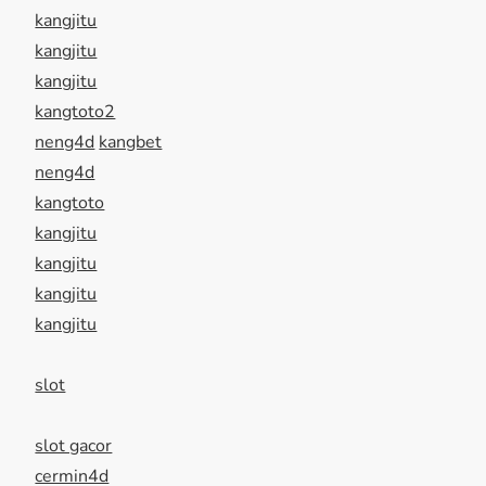
kangjitu
kangjitu
kangjitu
kangtoto2
neng4d
kangbet
neng4d
kangtoto
kangjitu
kangjitu
kangjitu
kangjitu
slot
slot gacor
cermin4d