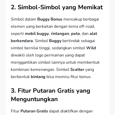
2. Simbol-Simbol yang Memikat
Simbol dalam
Buggy Bonus
mencakup berbagai
elemen yang berkaitan dengan tema off-road,
seperti
mobil buggy
,
rintangan
,
peta
, dan
alat
berkendara
. Simbol
Buggy
bertindak sebagai
simbol bernilai tinggi, sedangkan simbol
Wild
diwakili oleh logo permainan yang dapat
menggantikan simbol lainnya untuk membentuk
kombinasi kemenangan. Simbol
Scatter
yang
berbentuk
bintang
bisa memicu fitur bonus.
3. Fitur Putaran Gratis yang
Menguntungkan
Fitur
Putaran Gratis
dapat diaktifkan dengan