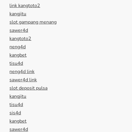
link kangtoto2
kangjitu
slot gampang menang
sawer4d
kangtoto2
neng4d
kangbet
tisu4d
neng4d link
sawer4d link
slot deposit pulsa
kangjitu
tisu4d
sis4d
kangbet
sawer4d