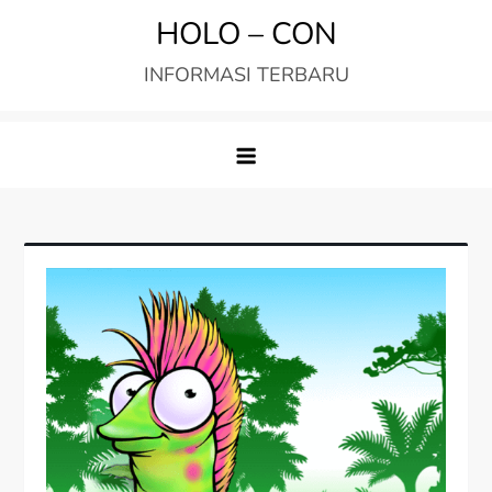
Skip
HOLO – CON
to
INFORMASI TERBARU
content