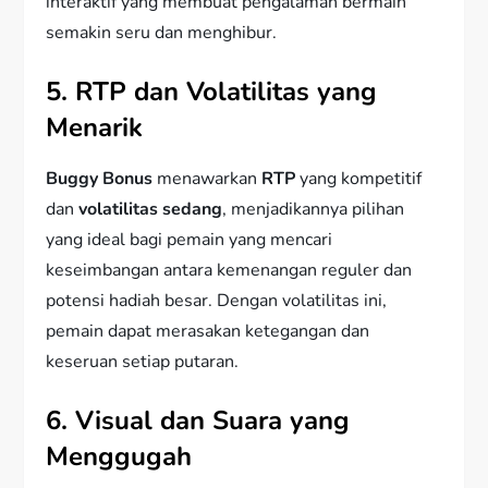
interaktif yang membuat pengalaman bermain
semakin seru dan menghibur.
5. RTP dan Volatilitas yang
Menarik
Buggy Bonus
menawarkan
RTP
yang kompetitif
dan
volatilitas sedang
, menjadikannya pilihan
yang ideal bagi pemain yang mencari
keseimbangan antara kemenangan reguler dan
potensi hadiah besar. Dengan volatilitas ini,
pemain dapat merasakan ketegangan dan
keseruan setiap putaran.
6. Visual dan Suara yang
Menggugah