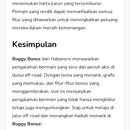
menemukan harta karun yang tersembunyi.
Pemain yang cerdik dapat memanfaatkan semua
fitur yang ditawarkan untuk meningkatkan peluang
mereka dalam meraih kemenangan.
Kesimpulan
Buggy Bonus
dari Habanero menawarkan
pengalaman bermain yang seru dan penuh aksi di
dunia off-road. Dengan tema yang menarik, grafis
yang memukau, dan fitur-fitur bonus yang
menggembirakan, slot ini menjanjikan
pengalaman bermain yang tidak hanya menghibur
tetapi juga menguntungkan. Siap untuk melaju di
jalur off-road dan menangkan hadiah menarik di
Buggy Bonus
!